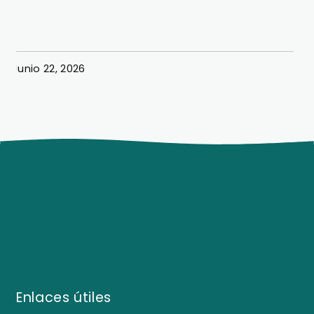
Estudiantes de Turismo logran
exitosa simulación hotelera
Junio 22, 2026
J
Enlaces útiles