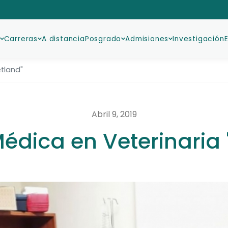
Carreras
A distancia
Posgrado
Admisiones
Investigación
etland"
Abril 9, 2019
Médica en Veterinaria 