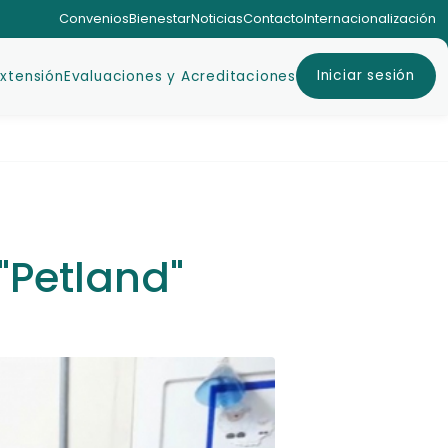
Convenios
Bienestar
Noticias
Contacto
Internacionalización
Iniciar sesión
Extensión
Evaluaciones y Acreditaciones
"Petland"