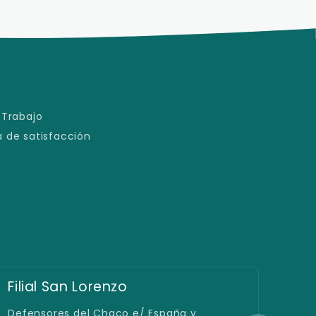
 Trabajo
 de satisfacción
Filial San Lorenzo
Sed
Defensores del Chaco e/ España y
Avda