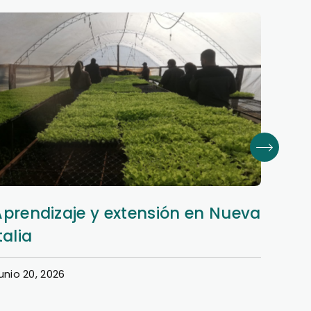
Aprendizaje y extensión en Nueva
Dere
talia
en e
unio 20, 2026
Junio 1