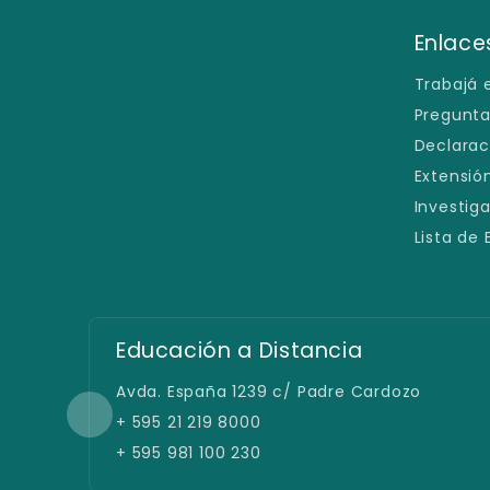
Enlaces
Trabajá 
Pregunta
Declarac
Extensión
Investig
Lista de
Filial San Lorenzo
Defensores del Chaco e/ España y
Caballero
+ 595 21 219 8900
+ 595 981 100 230