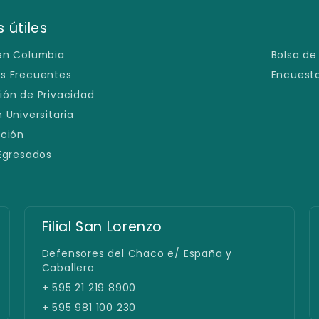
 útiles
en Columbia
Bolsa de
s Frecuentes
Encuesta
ión de Privacidad
 Universitaria
ación
 Egresados
Sede España
Avda. España 1239 c/ Padre Cardozo
+ 595 21 219 8000
+ 595 981 100 230