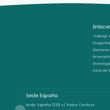
Enlaces
Trabajá 
Pregunta
Declarac
Extensión
Investig
Lista de
Filial San Lorenzo
Defensores del Chaco e/ España y
Caballero