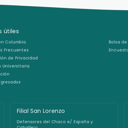
 útiles
en Columbia
Bolsa de
s Frecuentes
Encuesta
ión de Privacidad
 Universitaria
ación
 Egresados
Sede 25 de Mayo
25 de Mayo 658 y Antequera