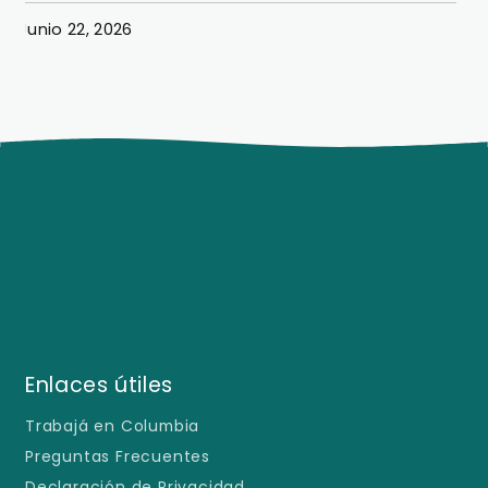
Junio 22, 2026
J
Enlaces útiles
Trabajá en Columbia
Preguntas Frecuentes
Declaración de Privacidad