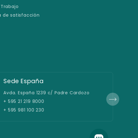
 Trabajo
 de satisfacción
Sede España
Fil
Avda. España 1239 c/ Padre Cardozo
Gral
+ 595 21 219 8000
+ +5
+ 595 981 100 230
+ 59