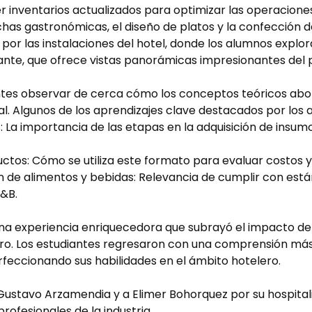
r inventarios actualizados para optimizar las operacione
chas gastronómicas, el diseño de platos y la confección d
 por las instalaciones del hotel, donde los alumnos explor
urante, que ofrece vistas panorámicas impresionantes del 
iantes observar de cerca cómo los conceptos teóricos abo
. Algunos de los aprendizajes clave destacados por los 
 La importancia de las etapas en la adquisición de insumo
ctos: Cómo se utiliza este formato para evaluar costos y 
 de alimentos y bebidas: Relevancia de cumplir con está
&B.
ue una experiencia enriquecedora que subrayó el impacto d
ero. Los estudiantes regresaron con una comprensión más
feccionando sus habilidades en el ámbito hotelero.
. Gustavo Arzamendia y a Elimer Bohorquez por su hospital
rofesionales de la industria.