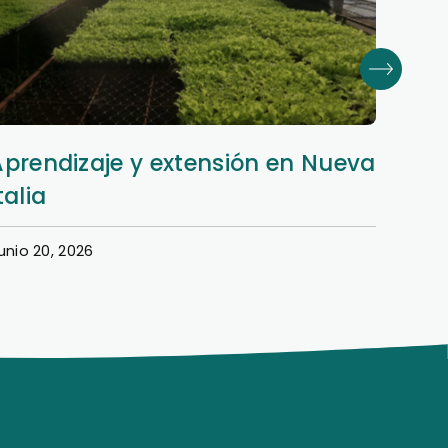
Aprendizaje y extensión en Nueva
Dere
talia
en e
unio 20, 2026
Junio 1