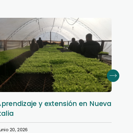
Aprendizaje y extensión en Nueva
Dere
talia
en e
unio 20, 2026
Junio 1