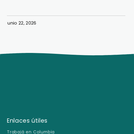
exitosa simulación hotelera
Junio 22, 2026
J
Enlaces útiles
Trabajá en Columbia