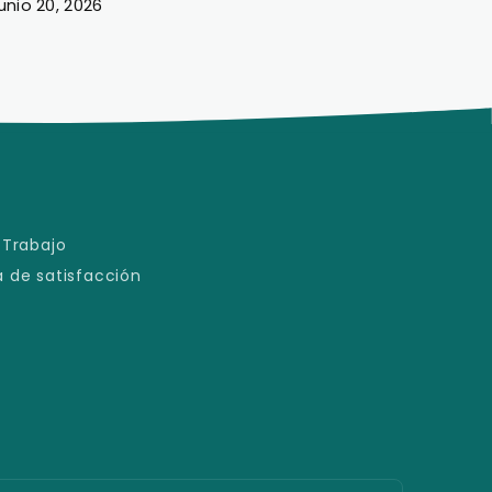
unio 18, 2026
Junio 1
 Trabajo
 de satisfacción