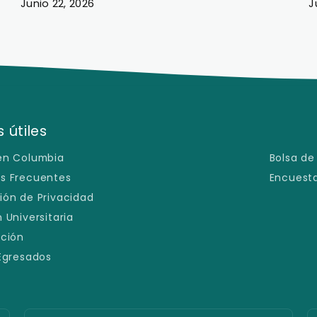
Junio 20, 2026
J
 útiles
en Columbia
Bolsa de
s Frecuentes
Encuesta
ión de Privacidad
 Universitaria
ación
 Egresados