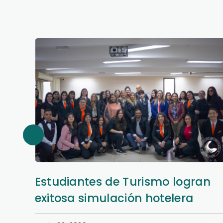
an
Así se vivió la Semana Hotelera
en la Filial San Lorenzo