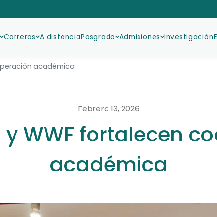
Carreras
A distancia
Posgrado
Admisiones
Investigación
operación académica
Febrero 13, 2026
 y WWF fortalecen co
académica