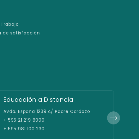
 Trabajo
 de satisfacción
Educación a Distancia
Sed
Avda. España 1239 c/ Padre Cardozo
Avda
+ 595 21 219 8000
+ 59
+ 595 981 100 230
+ 59