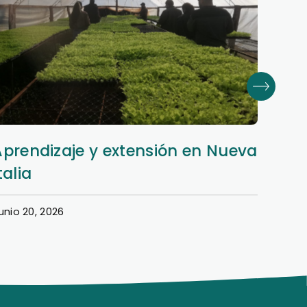
Aprendizaje y extensión en Nueva
Dere
talia
en e
unio 20, 2026
Junio 1