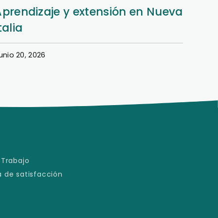
Aprendizaje y extensión en Nueva
Dere
talia
en e
unio 20, 2026
Junio 1
 Trabajo
 de satisfacción