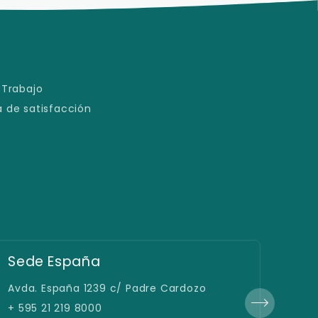
 Trabajo
 de satisfacción
Educación a Distancia
Fil
Avda. España 1239 c/ Padre Cardozo
Gral
+ 595 21 219 8000
+ +5