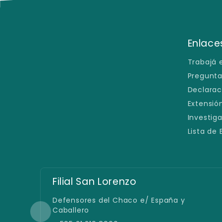
Enlaces
Trabajá 
Pregunta
Declarac
Extensión
Investig
Lista de
Sede 25 de Mayo
25 de Mayo 658 y Antequera
+ 595 986 679 147