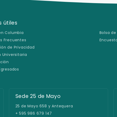
 útiles
en Columbia
Bolsa de
s Frecuentes
Encuesta
ión de Privacidad
 Universitaria
ación
 Egresados
Sede España
Avda. España 1239 c/ Padre Cardozo
+ 595 21 219 8000