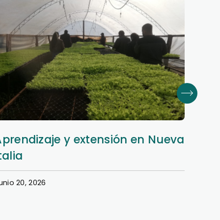
Aprendizaje y extensión en Nueva
Dere
talia
en e
unio 20, 2026
Junio 1