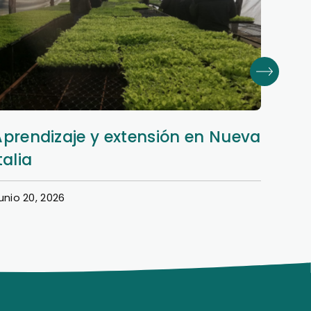
Derecho: aprendizaje y memoria
Inno
en el Museo
de l
unio 18, 2026
Junio 1