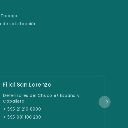
 Trabajo
 de satisfacción
Educación a Distancia
Sed
Avda. España 1239 c/ Padre Cardozo
25 d
+ 595 21 219 8000
+ 59
+ 595 981 100 230
+ 59