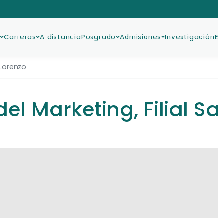
Carreras
A distancia
Posgrado
Admisiones
Investigación
 Lorenzo
l Marketing, Filial S