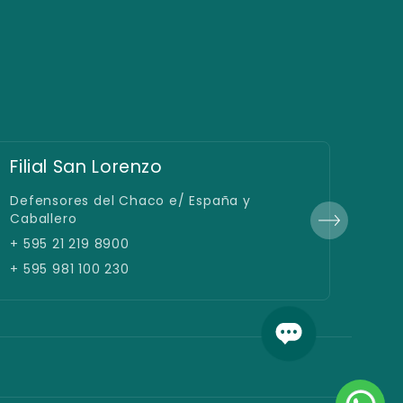
Filial San Lorenzo
Fil
Defensores del Chaco e/ España y
Gral
Caballero
+ +5
+ 595 21 219 8900
+ 59
+ 595 981 100 230