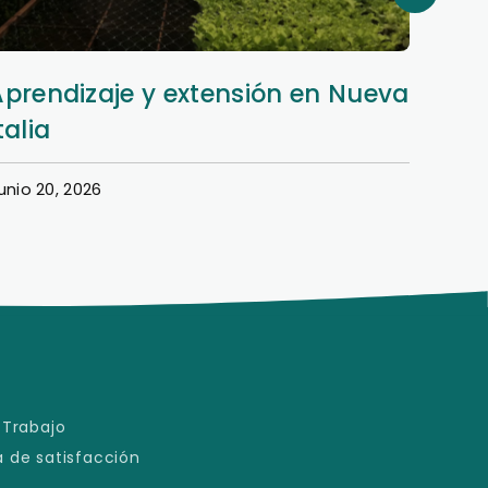
Aprendizaje y extensión en Nueva
Dere
talia
en e
unio 20, 2026
Junio 1
 Trabajo
 de satisfacción