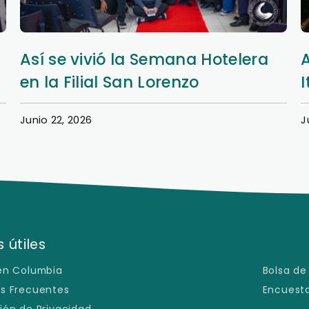
Así se vivió la Semana Hotelera
en la Filial San Lorenzo
I
Junio 22, 2026
J
 útiles
en Columbia
Bolsa de
s Frecuentes
Encuesta
ión de Privacidad