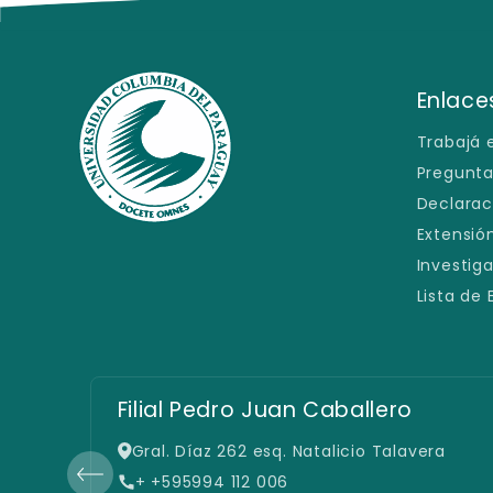
Ética Profesional
Control de Malezas
Enlaces
Trabajá 
Pregunta
Declarac
Extensión
Investig
Lista de
Sede España
a
Avda. España 1239 c/ Padre Cardozo
+ 595 21 219 8000