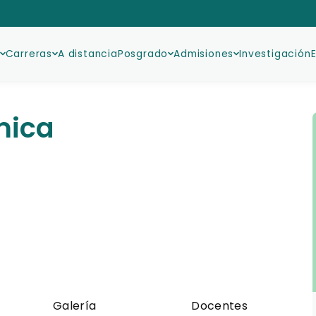
Carreras
A distancia
Posgrado
Admisiones
Investigación
mica
Galería
Docentes