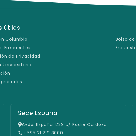
 útiles
en Columbia
Bolsa de
s Frecuentes
Encuesta
ión de Privacidad
 Universitaria
ación
 Egresados
Filial San Lorenzo
Defensores del Chaco e/ España y
Caballero